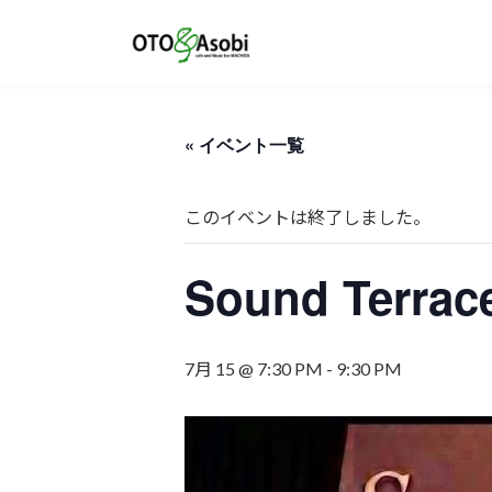
コ
ナ
ン
ビ
テ
ゲ
ン
ー
ツ
シ
« イベント一覧
へ
ョ
ス
ン
キ
に
このイベントは終了しました。
ッ
移
プ
動
Sound Terrac
7月 15 @ 7:30 PM
-
9:30 PM